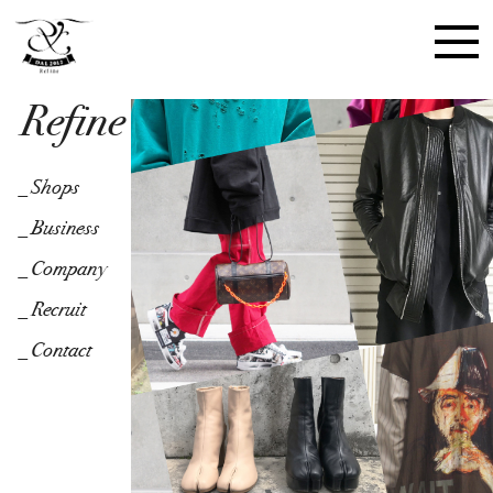
Refine
_Shops
_Shops
_Business
_Business
_Company
_Company
_Recruit
_Recruit
_Contact
_Contact