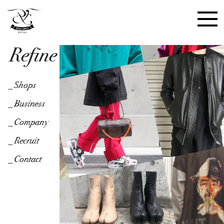
Refine
_Shops
_Shops
_Business
_Business
_Company
_Company
_Recruit
_Recruit
_Contact
_Contact