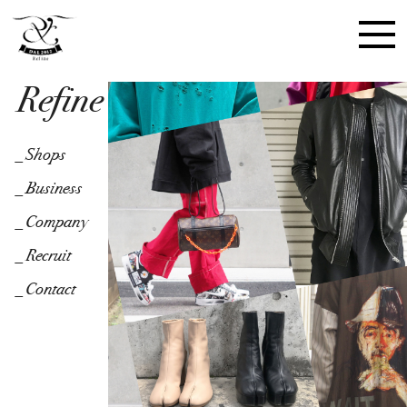
Refine
_Shops
_Shops
_Business
_Business
_Company
_Company
_Recruit
_Recruit
_Contact
_Contact